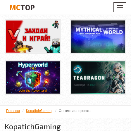
MC
TOP
Toggl
navig
Главная
KopatichGaming
Статистика проекта
KopatichGaming