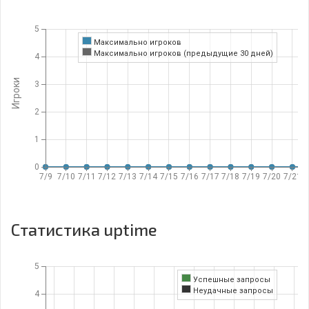
5
Максимально игроков
Максимально игроков (предыдущие 30 дней)
4
Игроки
3
2
1
0
7/9
7/10
7/11
7/12
7/13
7/14
7/15
7/16
7/17
7/18
7/19
7/20
7/21
7
Статистика uptime
5
Успешные запросы
Неудачные запросы
4