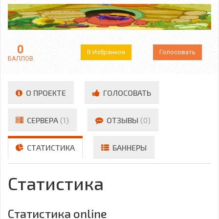
0
В Избранное
Голосовать
БАЛЛОВ
О ПРОЕКТЕ
ГОЛОСОВАТЬ
СЕРВЕРА
(1)
ОТЗЫВЫ
(0)
СТАТИСТИКА
БАННЕРЫ
Статистика
Статистика online