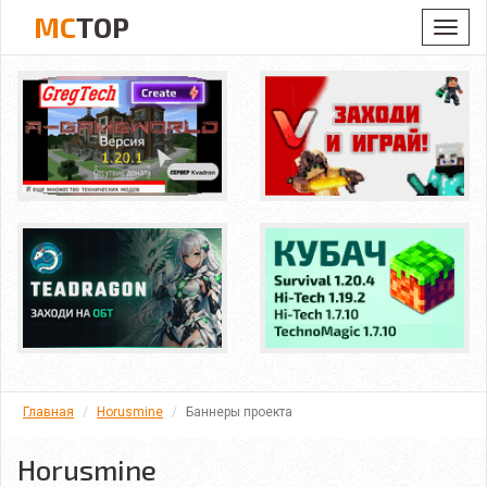
MC
TOP
Toggl
navig
Главная
Horusmine
Баннеры проекта
Horusmine