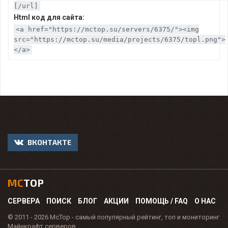
[/url]
Html код для сайта:
<a href="https://mctop.su/servers/6375/"><img
src="https://mctop.su/media/projects/6375/topl.png">
</a>
ВКОНТАКТЕ
MC
TOP
СЕРВЕРА
ПОИСК
БЛОГ
АКЦИИ
ПОМОЩЬ / FAQ
О НАС
© 2011 - 2026 McTop - самый популярный рейтинг, топ и мониторинг
Майнкрафт серверов.