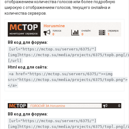
отображением количества голосов или более подробную
широкую с отображением голосов, текущего онлайна и
количества серверов.
BB код для форума:
[url="https://mctop.su/servers/6375/"]
[img]https://mctop.su/media/projects/6375/topb.png[/
[/url]
Html код для сайта:
<a href="https://mctop.su/servers/6375/"><img
src="https://mctop.su/media/projects/6375/topb.png">
</a>
BB код для форума:
[url="https://mctop.su/servers/6375/"]
[img]https://mctop.su/media/projects/6375/topl.png[/