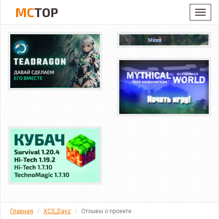
MC
TOP
Toggl
navig
Главная
XCS_Dayz
Отзывы о проекте