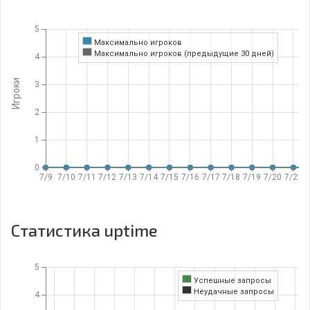
5
Максимально игроков
Максимально игроков (предыдущие 30 дней)
4
Игроки
3
2
1
0
7/9
7/10
7/11
7/12
7/13
7/14
7/15
7/16
7/17
7/18
7/19
7/20
7/21
7
Статистика uptime
5
Успешные запросы
Неудачные запросы
4