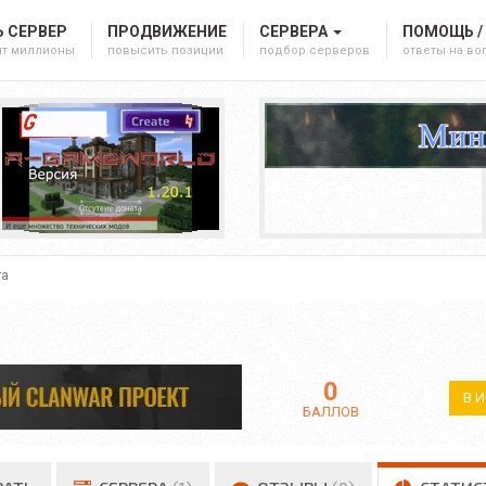
 СЕРВЕР
ПРОДВИЖЕНИЕ
СЕРВЕРА
ПОМОЩЬ /
ят миллионы
повысить позиции
подбор серверов
ответы на в
та
0
В 
БАЛЛОВ