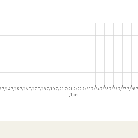
3
7/14
7/15
7/16
7/17
7/18
7/19
7/20
7/21
7/22
7/23
7/24
7/25
7/26
7/27
7/28
Дни