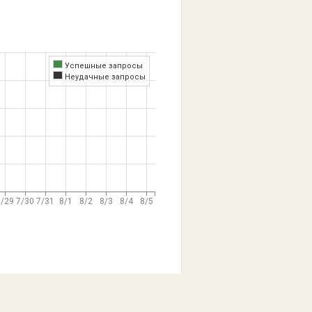
Успешные запросы
Неудачные запросы
7/29
7/30
7/31
8/1
8/2
8/3
8/4
8/5