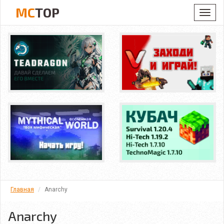
MC
TOP
Toggl
navig
Главная
Anarchy
Anarchy