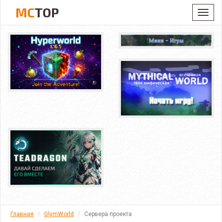
MC
TOP
Toggl
navig
Главная
GlymWorld
Сервера проекта