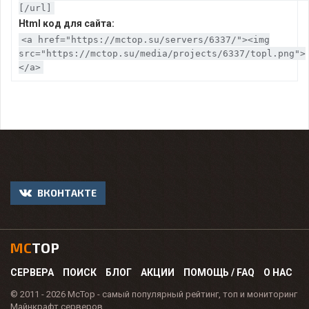
[/url]
Html код для сайта:
<a href="https://mctop.su/servers/6337/"><img
src="https://mctop.su/media/projects/6337/topl.png">
</a>
ВКОНТАКТЕ
MC
TOP
СЕРВЕРА
ПОИСК
БЛОГ
АКЦИИ
ПОМОЩЬ / FAQ
О НАС
© 2011 - 2026 McTop - самый популярный рейтинг, топ и мониторинг
Майнкрафт серверов.