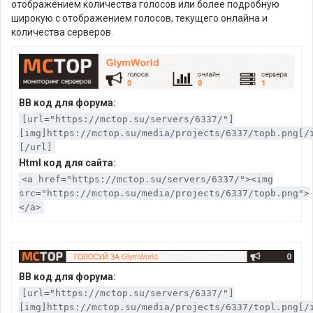
отображением количества голосов или более подробную
широкую с отображением голосов, текущего онлайна и
количества серверов.
BB код для форума:
[url="https://mctop.su/servers/6337/"]
[img]https://mctop.su/media/projects/6337/topb.png[/
[/url]
Html код для сайта:
<a href="https://mctop.su/servers/6337/"><img
src="https://mctop.su/media/projects/6337/topb.png">
</a>
BB код для форума:
[url="https://mctop.su/servers/6337/"]
[img]https://mctop.su/media/projects/6337/topl.png[/