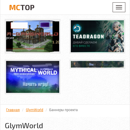
MC
TOP
Toggl
navig
Главная
GlymWorld
Баннеры проекта
GlymWorld