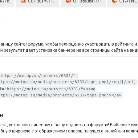
ВАТЬ
СЕРВЕРА
(1)
ОТЗЫВЫ
(0)
СТАТИС
а
траницу сайта/форума, чтобы полноценно участвовать в рейтинге 
й результат дает установка баннера на все страницы сайта на вид
https://mctop.su/servers/6331/"]
ttps://mctop.su/media/projects/6331/tops.png[/img][/url]
f="https://mctop.su/servers/6331/"><img
ttps://mctop.su/media/projects/6331/tops.png"></a>
в
ект, установив линеечку в вашу подпись на форумах! Выберите уз
обную широкую с отображением голосов, текущего онлайна и колич