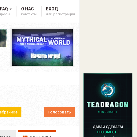
 FAQ
О НАС
ВХОД
опросы
контакты
или регистрация
Избранное
Голосовать