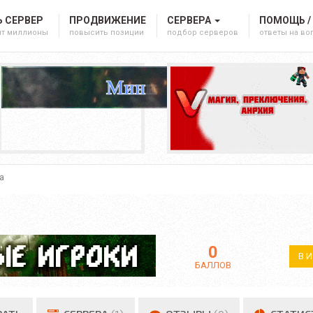
 СЕРВЕР
ПРОДВИЖЕНИЕ
СЕРВЕРА
ПОМОЩЬ /
ят миллионы
повысить позиции
подбор серверов
ответы на в
а
0
В 
БАЛЛОВ