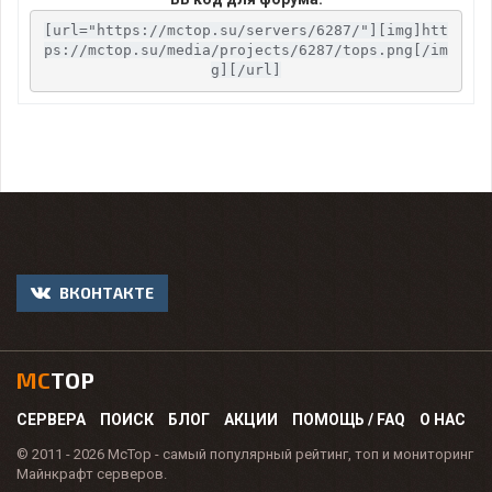
[url="https://mctop.su/servers/6287/"][img]htt
ps://mctop.su/media/projects/6287/tops.png[/im
g][/url]
ВКОНТАКТЕ
MC
TOP
СЕРВЕРА
ПОИСК
БЛОГ
АКЦИИ
ПОМОЩЬ / FAQ
О НАС
© 2011 - 2026 McTop - самый популярный рейтинг, топ и мониторинг
Майнкрафт серверов.