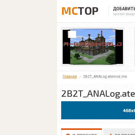
MC
TOP
ДОБАВИТЬ
проект увид
Главная
2B2T_ANALog.aternos.me
2B2T_ANALog.ate