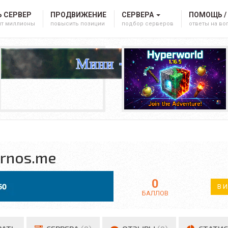
 СЕРВЕР
ПРОДВИЖЕНИЕ
СЕРВЕРА
ПОМОЩЬ /
ят миллионы
повысить позиции
подбор серверов
ответы на в
rnos.me
0
В 
БАЛЛОВ