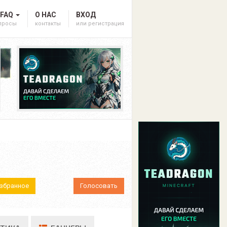
 FAQ
О НАС
ВХОД
опросы
контакты
или регистрация
Избранное
Голосовать