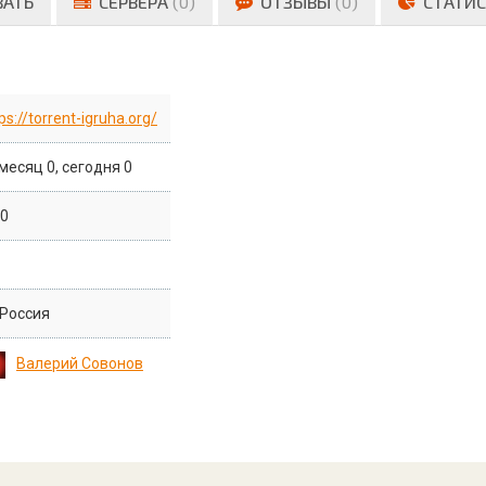
ВАТЬ
СЕРВЕРА
(0)
ОТЗЫВЫ
(0)
СТАТИС
ps://torrent-igruha.org/
 месяц 0, сегодня 0
 0
Россия
Валерий Совонов