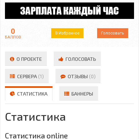
0
В Избранное
Голосовать
БАЛЛОВ
О ПРОЕКТЕ
ГОЛОСОВАТЬ
СЕРВЕРА
(1)
ОТЗЫВЫ
(0)
СТАТИСТИКА
БАННЕРЫ
Статистика
Статистика online