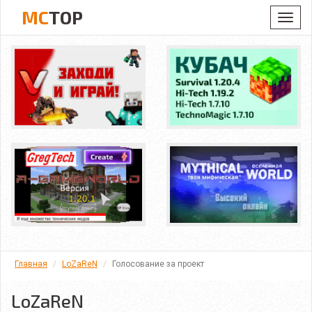
MC
TOP
Toggl
navig
Главная
LoZaReN
Голосование за проект
LoZaReN