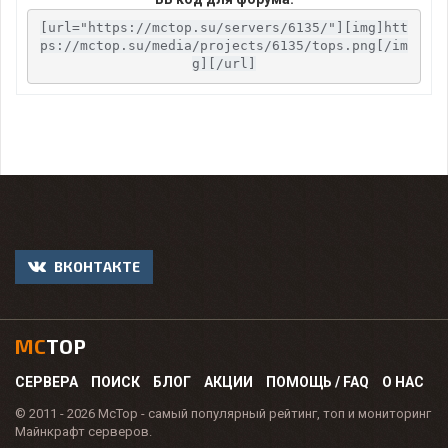
[url="https://mctop.su/servers/6135/"][img]htt
ps://mctop.su/media/projects/6135/tops.png[/im
g][/url]
ВКОНТАКТЕ
MC
TOP
СЕРВЕРА
ПОИСК
БЛОГ
АКЦИИ
ПОМОЩЬ / FAQ
О НАС
© 2011 - 2026 McTop - самый популярный рейтинг, топ и мониторинг
Майнкрафт серверов.