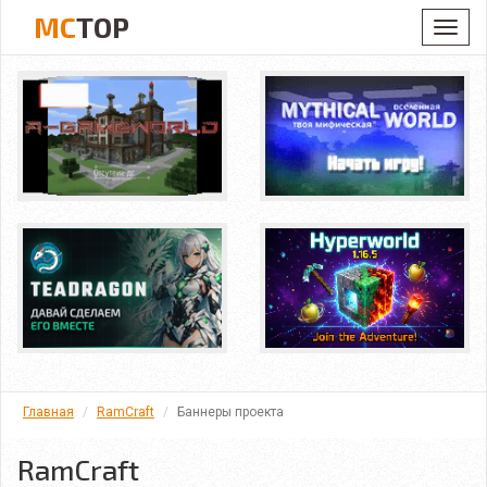
MC
TOP
Toggl
navig
Главная
RamCraft
Баннеры проекта
RamCraft