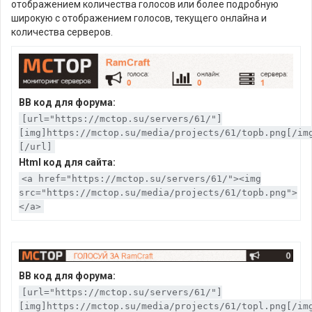
отображением количества голосов или более подробную
широкую с отображением голосов, текущего онлайна и
количества серверов.
BB код для форума:
[url="https://mctop.su/servers/61/"]
[img]https://mctop.su/media/projects/61/topb.png[/im
[/url]
Html код для сайта:
<a href="https://mctop.su/servers/61/"><img
src="https://mctop.su/media/projects/61/topb.png">
</a>
BB код для форума:
[url="https://mctop.su/servers/61/"]
[img]https://mctop.su/media/projects/61/topl.png[/im