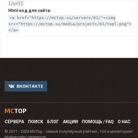
[/url]
Html код для сайта:
<a href="https://mctop.su/servers/61/"><img
src="https://mctop.su/media/projects/61/topl.png">
</a>
ВКОНТАКТЕ
MC
TOP
СЕРВЕРА
ПОИСК
БЛОГ
АКЦИИ
ПОМОЩЬ / FAQ
О НАС
© 2011 - 2026 McTop - самый популярный рейтинг, топ и мониторинг
Майнкрафт серверов.