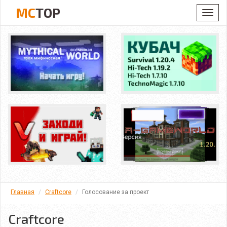
MC
TOP
Toggl
navig
Главная
Craftcore
Голосование за проект
Craftcore