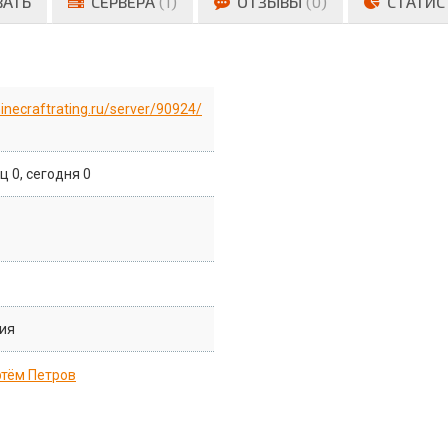
ВАТЬ
СЕРВЕРА
(1)
ОТЗЫВЫ
(0)
СТАТИС
minecraftrating.ru/server/90924/
ц 0, сегодня 0
ия
тём Петров