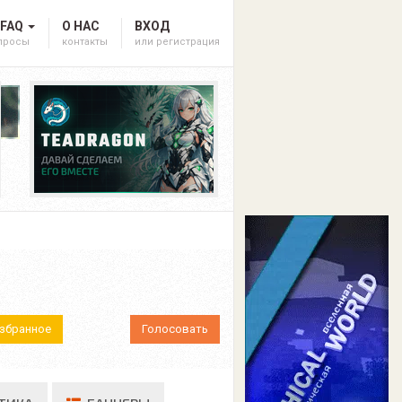
 FAQ
О НАС
ВХОД
опросы
контакты
или регистрация
Избранное
Голосовать