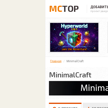
MC
TOP
ДОБАВИТЬ
проект увид
Главная
MinimalCraft
MinimalCraft