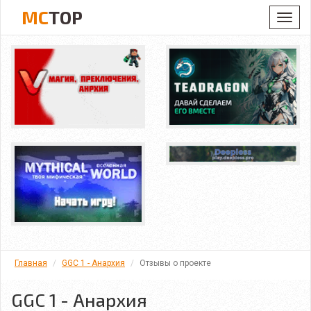
MC
TOP
Toggl
navig
Главная
GGC 1 - Анархия
Отзывы о проекте
GGC 1 - Анархия