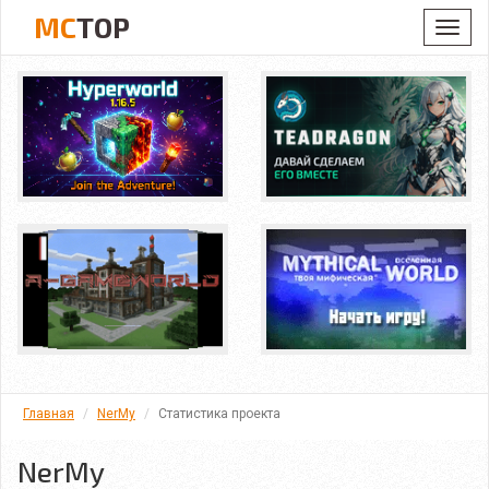
MC
TOP
Toggl
navig
Главная
NerMy
Статистика проекта
NerMy