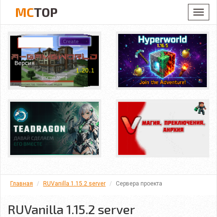
MC
TOP
Toggl
navig
Главная
RUVanilla 1.15.2 server
Сервера проекта
RUVanilla 1.15.2 server