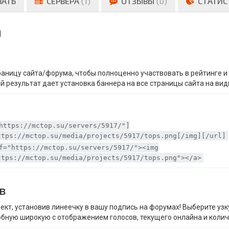
ВАТЬ
СЕРВЕРА
(1)
ОТЗЫВЫ
(0)
СТАТИС
а
траницу сайта/форума, чтобы полноценно участвовать в рейтинге 
й результат дает установка баннера на все страницы сайта на вид
https://mctop.su/servers/5917/"]
ttps://mctop.su/media/projects/5917/tops.png[/img][/url]
f="https://mctop.su/servers/5917/"><img
ttps://mctop.su/media/projects/5917/tops.png"></a>
в
ект, установив линеечку в вашу подпись на форумах! Выберите уз
обную широкую с отображением голосов, текущего онлайна и колич