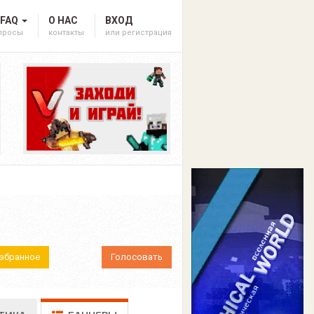
 FAQ
О НАС
ВХОД
опросы
контакты
или регистрация
Избранное
Голосовать