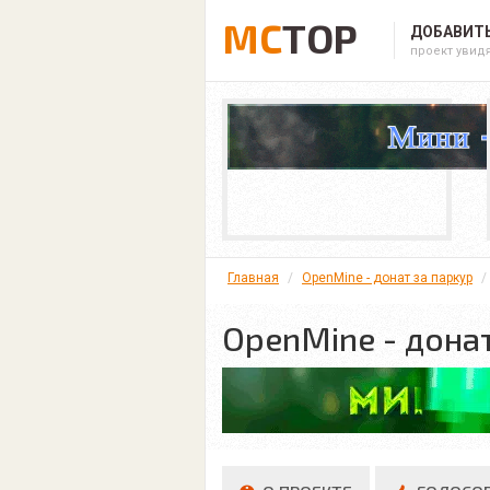
MC
TOP
ДОБАВИТЬ
проект увид
Главная
OpenMine - донат за паркур
OpenMine - донат