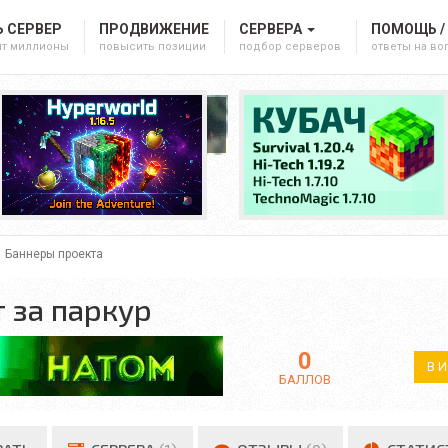
 СЕРВЕР
ПРОДВИЖЕНИЕ
СЕРВЕРА
ПОМОЩЬ /
ят миллионы
повысить позиции
подбор серверов
ответы на в
Баннеры проекта
 за паркур
0
В 
БАЛЛОВ