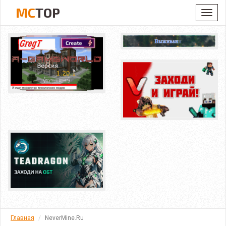
MC
TOP
Toggl
navig
Главная
NeverMine.Ru