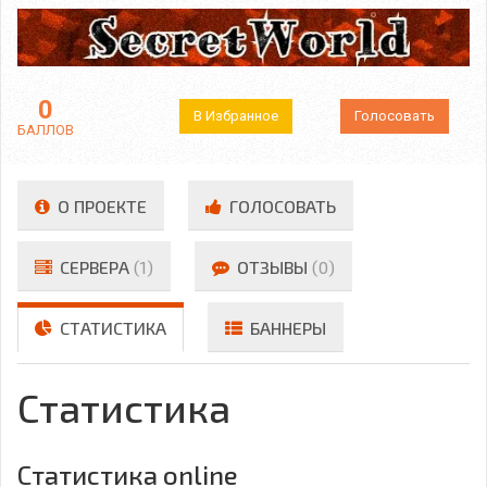
0
В Избранное
Голосовать
БАЛЛОВ
О ПРОЕКТЕ
ГОЛОСОВАТЬ
СЕРВЕРА
(1)
ОТЗЫВЫ
(0)
СТАТИСТИКА
БАННЕРЫ
Статистика
Статистика online