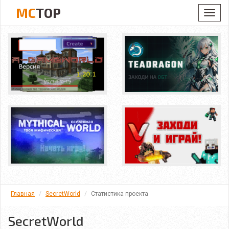
MC
TOP
Toggl
navig
Главная
SecretWorld
Статистика проекта
SecretWorld