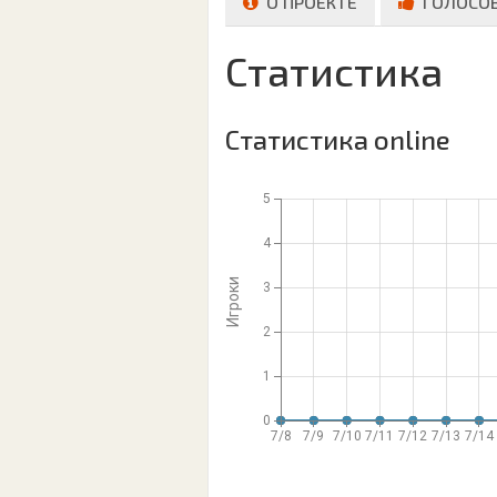
О ПРОЕКТЕ
ГОЛОСО
Статистика
Статистика online
5
4
Игроки
3
2
1
0
7/8
7/9
7/10
7/11
7/12
7/13
7/14