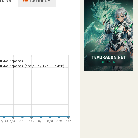
ТИКА
БАННЕРЫ
льно игроков
льно игроков (предыдущие 30 дней)
7/30
7/31
8/1
8/2
8/3
8/4
8/5
8/6