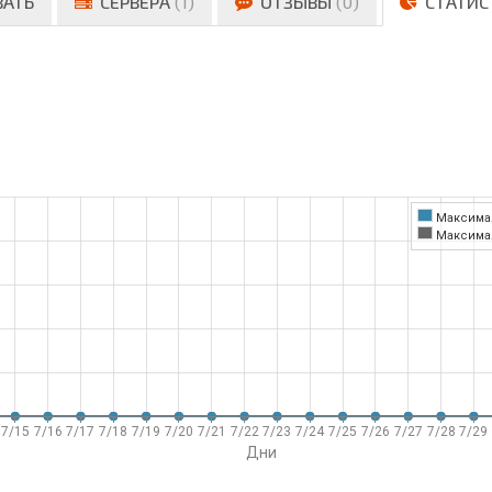
ВАТЬ
СЕРВЕРА
(1)
ОТЗЫВЫ
(0)
СТАТИС
Максима
Максима
7/15
7/16
7/17
7/18
7/19
7/20
7/21
7/22
7/23
7/24
7/25
7/26
7/27
7/28
7/29
Дни