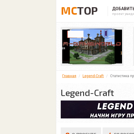
MC
TOP
ДОБАВИТЬ
проект увид
Главная
Legend-Craft
Статистика п
Legend-Craft