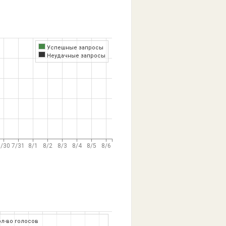
Успешные запросы
Неудачные запросы
7/30
7/31
8/1
8/2
8/3
8/4
8/5
8/6
ол-во голосов