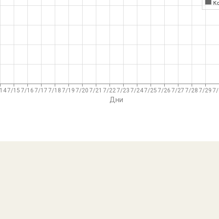
К
/14
7/15
7/16
7/17
7/18
7/19
7/20
7/21
7/22
7/23
7/24
7/25
7/26
7/27
7/28
7/29
7/
Дни