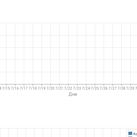
4
7/15
7/16
7/17
7/18
7/19
7/20
7/21
7/22
7/23
7/24
7/25
7/26
7/27
7/28
7/29
Дни
К