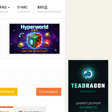
 FAQ
О НАС
ВХОД
опросы
контакты
или регистрация
Избранное
Голосовать