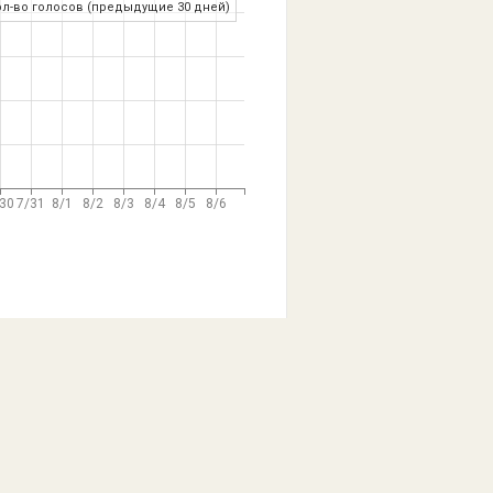
ол-во голосов (предыдущие 30 дней)
30
7/31
8/1
8/2
8/3
8/4
8/5
8/6