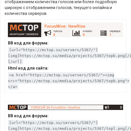
отображением количества голосов или более подробную
широкую с отображением голосов, текущего онлайна и
количества серверов.
BB код для форума:
[url="https://mctop.su/servers/5367/"]
[img]https://mctop.su/media/projects/5367/topb.png[/
[/url]
Html код для сайта:
<a href="https://mctop.su/servers/5367/"><img
src="https://mctop.su/media/projects/5367/topb.png">
</a>
BB код для форума:
[url="https://mctop.su/servers/5367/"]
[img]https://mctop.su/media/projects/5367/topl.png[/