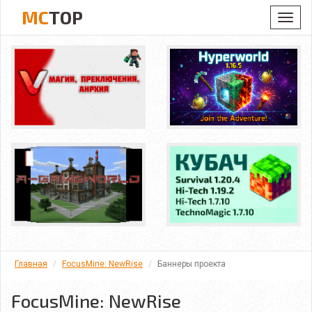
MC
TOP
Toggl
navig
Главная
FocusMine: NewRise
Баннеры проекта
FocusMine: NewRise