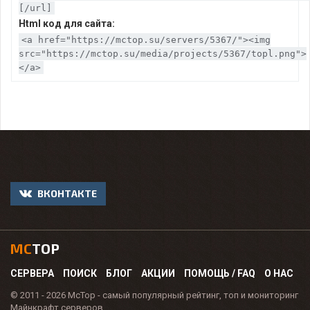
[/url]
Html код для сайта:
<a href="https://mctop.su/servers/5367/"><img
src="https://mctop.su/media/projects/5367/topl.png">
</a>
ВКОНТАКТЕ
MC
TOP
СЕРВЕРА
ПОИСК
БЛОГ
АКЦИИ
ПОМОЩЬ / FAQ
О НАС
© 2011 - 2026 McTop - самый популярный рейтинг, топ и мониторинг
Майнкрафт серверов.