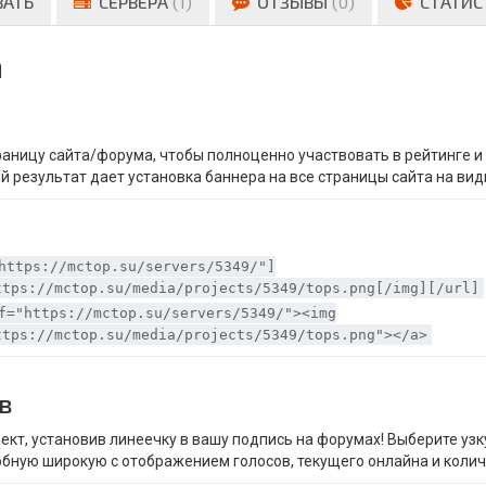
ВАТЬ
СЕРВЕРА
(1)
ОТЗЫВЫ
(0)
СТАТИС
а
траницу сайта/форума, чтобы полноценно участвовать в рейтинге 
й результат дает установка баннера на все страницы сайта на вид
https://mctop.su/servers/5349/"]
ttps://mctop.su/media/projects/5349/tops.png[/img][/url]
f="https://mctop.su/servers/5349/"><img
ttps://mctop.su/media/projects/5349/tops.png"></a>
в
ект, установив линеечку в вашу подпись на форумах! Выберите уз
обную широкую с отображением голосов, текущего онлайна и колич