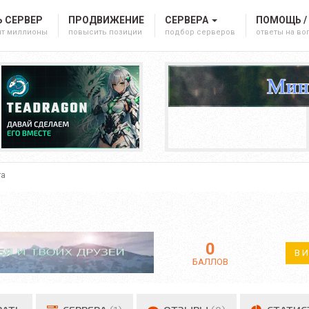
 СЕРВЕР
ПРОДВИЖЕНИЕ
СЕРВЕРА
ПОМОЩЬ /
ят миллионы
повысить позиции
подбор серверов
ответы на в
та
0
В 
БАЛЛОВ