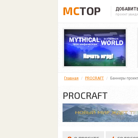
MC
TOP
ДОБАВИТЬ
проект увид
Главная
PROCRAFT
Баннеры проек
PROCRAFT