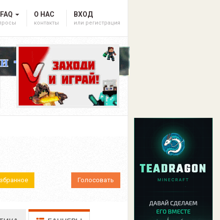
 FAQ
О НАС
ВХОД
опросы
контакты
или регистрация
Избранное
Голосовать