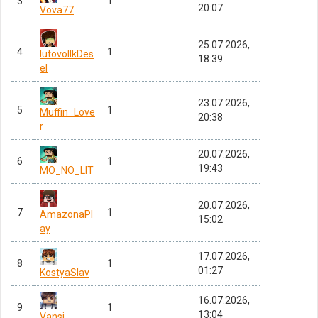
3
1
20:07
Vova77
25.07.2026,
4
1
lutovollkDes
18:39
el
23.07.2026,
5
1
Muffin_Love
20:38
r
20.07.2026,
6
1
19:43
MO_NO_LIT
20.07.2026,
7
1
AmazonaPl
15:02
ay
17.07.2026,
8
1
01:27
KostyaSlav
16.07.2026,
9
1
13:04
Vansi