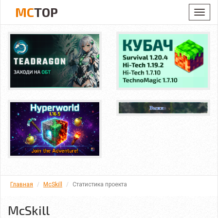
MC
TOP
Toggl
navig
Главная
McSkill
Статистика проекта
McSkill