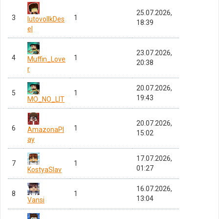
25.07.2026,
3
1
lutovollkDes
18:39
el
23.07.2026,
4
1
Muffin_Love
20:38
r
20.07.2026,
5
1
19:43
MO_NO_LIT
20.07.2026,
6
1
AmazonaPl
15:02
ay
17.07.2026,
7
1
01:27
KostyaSlav
16.07.2026,
8
1
13:04
Vansi