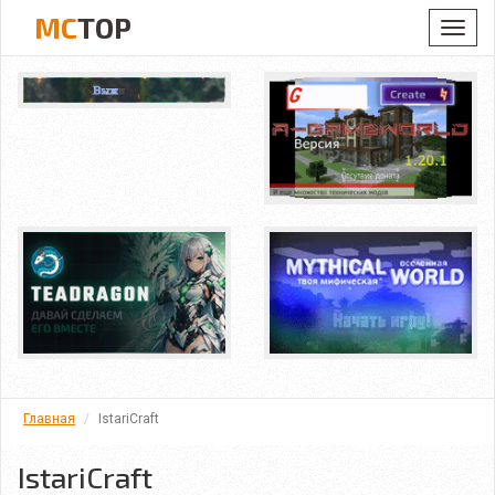
MC
TOP
Toggl
navig
Главная
IstariCraft
IstariCraft