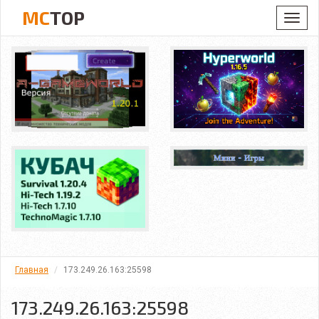
MC
TOP
Toggl
navig
Главная
173.249.26.163:25598
173.249.26.163:25598