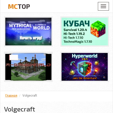
MC
TOP
Toggl
navig
Главная
Volgecraft
Volgecraft