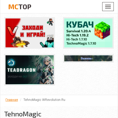
MC
TOP
Toggl
navig
Главная
TehnoMagic WRevolution.Ru
TehnoMagic