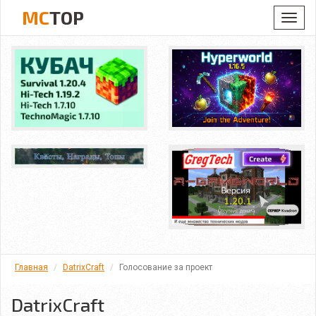
MC
TOP
Toggl
navig
Главная
DatrixCraft
Голосование за проект
DatrixCraft