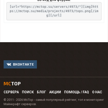
[url="https://mctop.su/servers/4973/"][img]htt
ps://mctop.su/media/projects/4973/tops.png[/im
g][/url]
ВКОНТАКТЕ
MC
TOP
СЕРВЕРА
ПОИСК
БЛОГ
АКЦИИ
ПОМОЩЬ / FAQ
О НАС
© 2011 - 2026 McTop - самый популярный рейтинг, топ и мониторинг
Майнкрафт серверов.