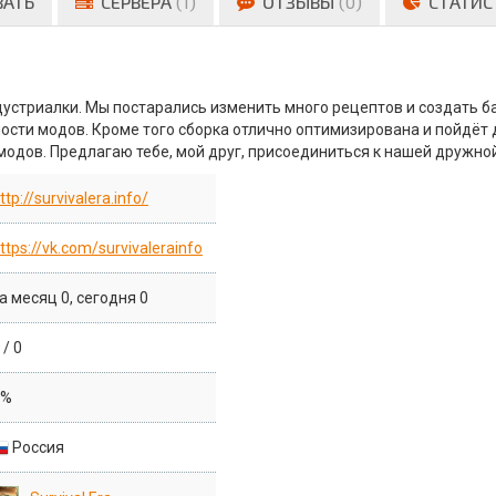
ВАТЬ
СЕРВЕРА
(1)
ОТЗЫВЫ
(0)
СТАТИС
устриалки. Мы постарались изменить много рецептов и создать б
ости модов. Кроме того сборка отлично оптимизирована и пойдёт
модов. Предлагаю тебе, мой друг, присоединиться к нашей дружно
ttp://survivalera.info/
ttps://vk.com/survivalerainfo
а месяц 0, сегодня 0
/ 0
0%
Россия