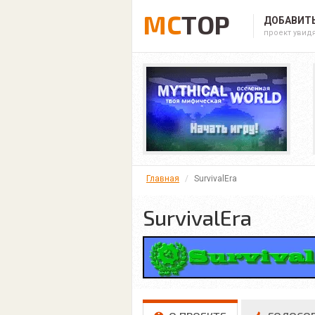
MC
TOP
ДОБАВИТЬ
проект увид
Главная
SurvivalEra
SurvivalEra