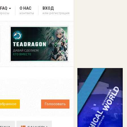
 FAQ
О НАС
ВХОД
опросы
контакты
или регистрация
Избранное
Голосовать