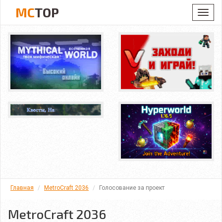
MC
TOP
Toggl
navig
Главная
MetroCraft 2036
Голосование за проект
MetroCraft 2036