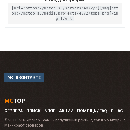
[url="https://mctop.su/servers/4872/"][img]htt
ps://mctop.su/media/projects/4872/tops.png[/im
g][/url]
ВКОНТАКТЕ
MC
TOP
СЕРВЕРА
ПОИСК
БЛОГ
АКЦИИ
ПОМОЩЬ / FAQ
О НАС
© 2011 - 2026 McTop - самый популярный рейтинг, топ и мониторинг
Майнкрафт серверов.