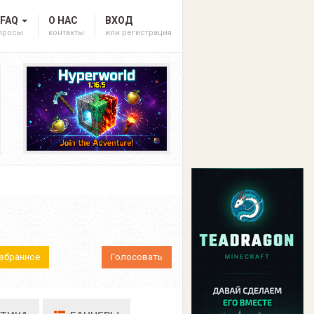
 FAQ
О НАС
ВХОД
опросы
контакты
или регистрация
Избранное
Голосовать