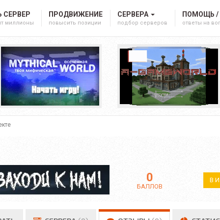
 СЕРВЕР
ПРОДВИЖЕНИЕ
СЕРВЕРА
ПОМОЩЬ /
ят миллионы
повысить позиции
подбор серверов
ответы на в
екте
0
В 
БАЛЛОВ