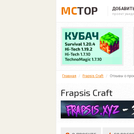
MC
TOP
ДОБАВИТЬ
проект увид
Главная
Frapsis Craft
Отзывы о про
Frapsis Craft