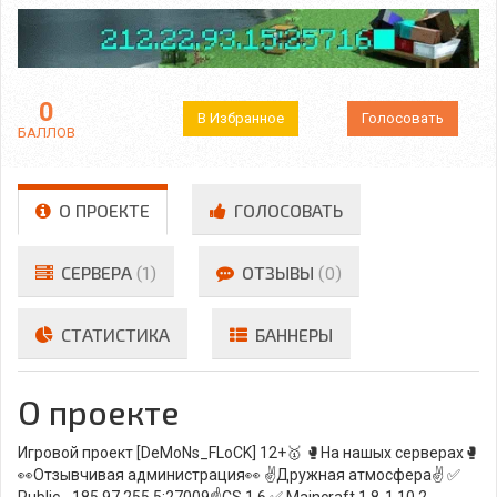
0
В Избранное
Голосовать
БАЛЛОВ
О ПРОЕКТЕ
ГОЛОСОВАТЬ
СЕРВЕРА
(1)
ОТЗЫВЫ
(0)
СТАТИСТИКА
БАННЕРЫ
О проекте
Игровой проект [DeMoNs_FLoCK] 12+🥇 🥊На нашых серверах🥊
👀Отзывчивая администрация👀 ✌Дружная атмосфера✌ ✅
Public - 185.97.255.5:27009☝СS 1.6 ✅ Maincraft 1.8-1.10.2 -