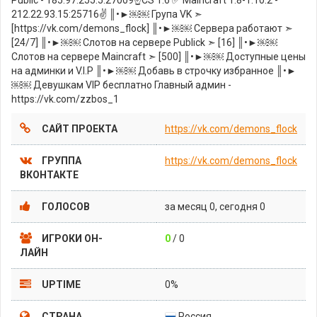
212.22.93.15:25716✌ ║•►￼￼ Група VK ➣
[https://vk.com/demons_flock] ║•►￼￼ Сервера работают ➣
[24/7] ║•►￼￼ Слотов на сервере Publick ➣ [16] ║•►￼￼
Слотов на сервере Maincraft ➣ [500] ║•►￼￼ Доступные цены
на админки и V.I.P ║•►￼￼ Добавь в строчку избранное ║•►
￼￼ Девушкам VIP бесплатно Главный админ -
https://vk.com/zzbos_1
САЙТ ПРОЕКТА
https://vk.com/demons_flock
ГРУППА
https://vk.com/demons_flock
ВКОНТАКТЕ
ГОЛОСОВ
за месяц 0, сегодня 0
ИГРОКИ ОН-
0
/ 0
ЛАЙН
UPTIME
0%
СТРАНА
Россия