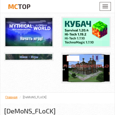
MC
TOP
Toggl
navig
Главная
[DeMoNS_FLoCK]
[DeMoNS_FLoCK]