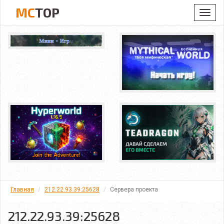
MC
TOP
Toggl
navig
Главная
212.22.93.39:25628
Сервера проекта
212.22.93.39:25628