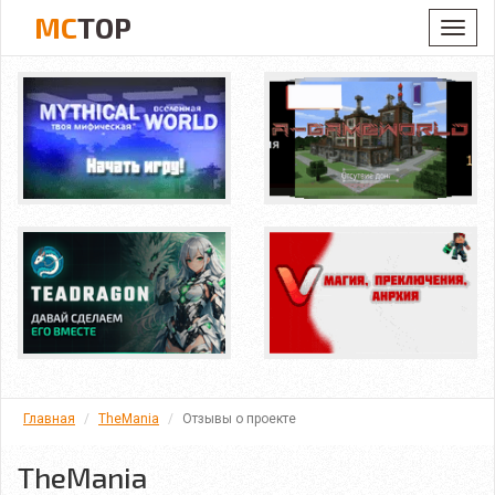
MC
TOP
Toggl
navig
Главная
TheMania
Отзывы о проекте
TheMania