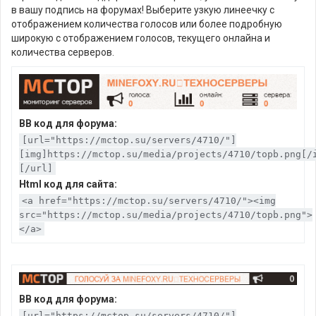
в вашу подпись на форумах! Выберите узкую линеечку с
отображением количества голосов или более подробную
широкую с отображением голосов, текущего онлайна и
количества серверов.
BB код для форума:
[url="https://mctop.su/servers/4710/"]
[img]https://mctop.su/media/projects/4710/topb.png[/
[/url]
Html код для сайта:
<a href="https://mctop.su/servers/4710/"><img
src="https://mctop.su/media/projects/4710/topb.png">
</a>
BB код для форума:
[url="https://mctop.su/servers/4710/"]