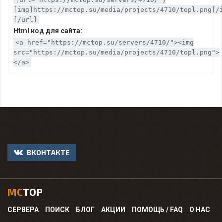
[img]https://mctop.su/media/projects/4710/topl.png[/
[/url]
Html код для сайта:
<a href="https://mctop.su/servers/4710/"><img
src="https://mctop.su/media/projects/4710/topl.png">
</a>
ВКОНТАКТЕ
MC
TOP
СЕРВЕРА
ПОИСК
БЛОГ
АКЦИИ
ПОМОЩЬ / FAQ
О НАС