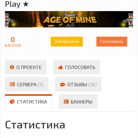
Play ★
0
В Избранное
Голосовать
БАЛЛОВ
О ПРОЕКТЕ
ГОЛОСОВАТЬ
СЕРВЕРА
(1)
ОТЗЫВЫ
(16)
СТАТИСТИКА
БАННЕРЫ
Статистика