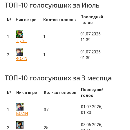
ТОП-10 голосующих за Июль
Последний
№
Ник в игре
Кол-во голосов
голос
01.07.2026,
1
1
11:39
silyfer
01.07.2026,
2
1
01:30
BOZIN
ТОП-10 голосующих за 3 месяца
Последний
№
Ник в игре
Кол-во голосов
голос
01.07.2026,
1
37
01:30
BOZIN
03.06.2026,
2
25