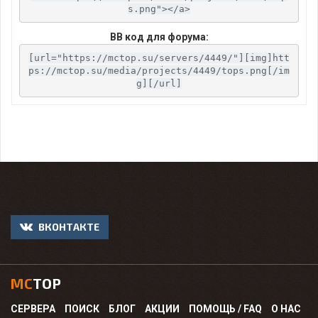
s.png"></a>
BB код для форума:
[url="https://mctop.su/servers/4449/"][img]htt
ps://mctop.su/media/projects/4449/tops.png[/im
g][/url]
ВКОНТАКТЕ
MC
TOP
СЕРВЕРА
ПОИСК
БЛОГ
АКЦИИ
ПОМОЩЬ / FAQ
О НАС