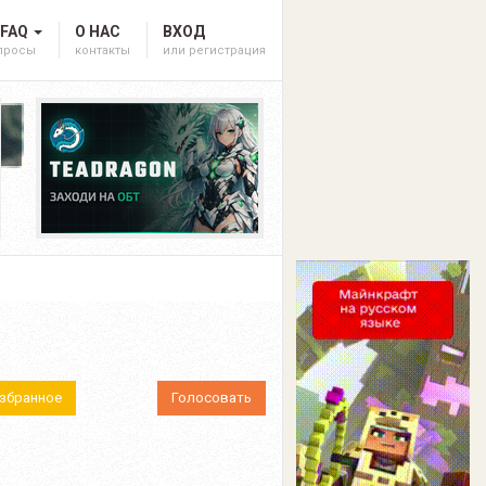
 FAQ
О НАС
ВХОД
опросы
контакты
или регистрация
Избранное
Голосовать