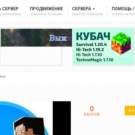
 СЕРВЕР
ПРОДВИЖЕНИЕ
СЕРВЕРА
ПОМОЩЬ /
ят миллионы
повысить позиции
подбор серверов
ответы на в
кте
0
В 
БАЛЛОВ