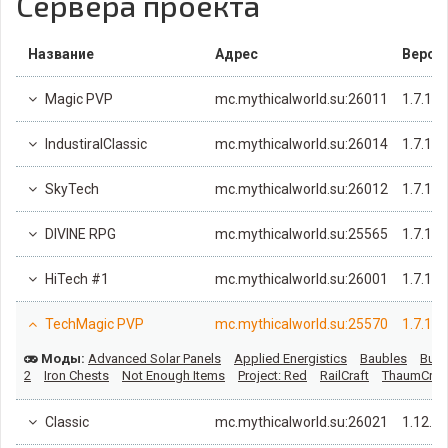
Сервера проекта
Название
Адрес
Верси
Magic PVP
mc.mythicalworld.su:26011
1.7.10
IndustiralClassic
mc.mythicalworld.su:26014
1.7.10
SkyTech
mc.mythicalworld.su:26012
1.7.10
DIVINE RPG
mc.mythicalworld.su:25565
1.7.10
HiTech #1
mc.mythicalworld.su:26001
1.7.10
TechMagic PVP
mc.mythicalworld.su:25570
1.7.10
Моды:
Advanced Solar Panels
Applied Energistics
Baubles
Build
2
Iron Chests
Not Enough Items
Project: Red
RailCraft
ThaumCraf
Classic
mc.mythicalworld.su:26021
1.12.2