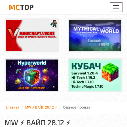
MC
TOP
Toggl
navig
Главная
MW ⚡ ВАЙП 28.12 ⚡
Сервера проекта
MW ⚡ ВАЙП 28.12 ⚡