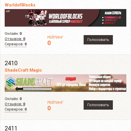
WorldofBlocks
Онлайн:
0
РЕЙТИНГ
Отзывов:
0
Голосовать
0
Серверов:
0
2410
ShadeCraft Magic
Онлайн:
0
РЕЙТИНГ
Отзывов:
0
Голосовать
0
Серверов:
0
2411