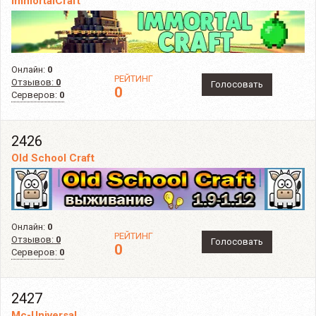
ImmortalCraft
Онлайн:
0
РЕЙТИНГ
Отзывов:
0
Голосовать
0
Серверов:
0
2426
Old School Craft
Онлайн:
0
РЕЙТИНГ
Отзывов:
0
Голосовать
0
Серверов:
0
2427
Mc-Universal