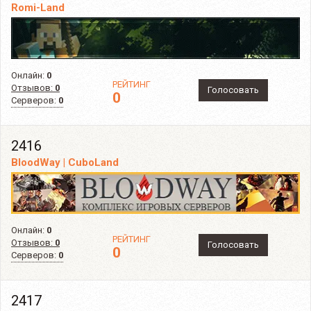
Romi-Land
Онлайн:
0
РЕЙТИНГ
Отзывов:
0
Голосовать
0
Серверов:
0
2416
BloodWay | CuboLand
Онлайн:
0
РЕЙТИНГ
Отзывов:
0
Голосовать
0
Серверов:
0
2417