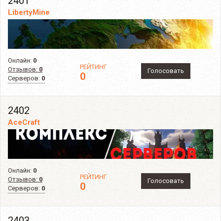
2401
LibertyMine
Онлайн:
0
РЕЙТИНГ
Отзывов:
0
Голосовать
0
Серверов:
0
2402
AceCraft
Онлайн:
0
РЕЙТИНГ
Отзывов:
0
Голосовать
0
Серверов:
0
2403