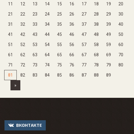
11
12
13
14
15
16
17
18
19
20
21
22
23
24
25
26
27
28
29
30
31
32
33
34
35
36
37
38
39
40
41
42
43
44
45
46
47
48
49
50
51
52
53
54
55
56
57
58
59
60
61
62
63
64
65
66
67
68
69
70
71
72
73
74
75
76
77
78
79
80
81
82
83
84
85
86
87
88
89
Next
»
ВКОНТАКТЕ