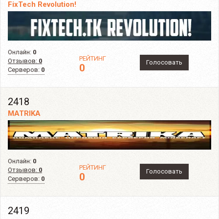
FixTech Revolution!
Онлайн:
0
РЕЙТИНГ
Отзывов:
0
Голосовать
0
Серверов:
0
2418
MATRIKA
Онлайн:
0
РЕЙТИНГ
Отзывов:
0
Голосовать
0
Серверов:
0
2419