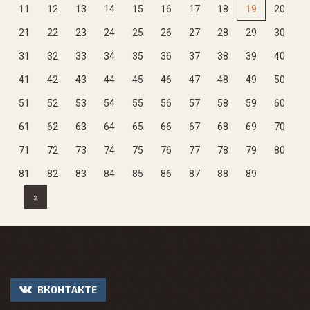
11
12
13
14
15
16
17
18
19
20
21
22
23
24
25
26
27
28
29
30
31
32
33
34
35
36
37
38
39
40
41
42
43
44
45
46
47
48
49
50
51
52
53
54
55
56
57
58
59
60
61
62
63
64
65
66
67
68
69
70
71
72
73
74
75
76
77
78
79
80
81
82
83
84
85
86
87
88
89
Next
»
ВКОНТАКТЕ