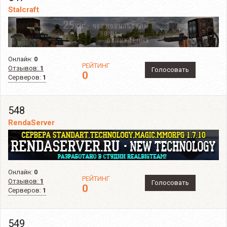
Stalcraft
Онлайн:
0
РЕЙТИНГ
Отзывов:
1
Голосовать
0
Серверов:
1
548
RendaServer
Онлайн:
0
РЕЙТИНГ
Отзывов:
1
Голосовать
0
Серверов:
1
549