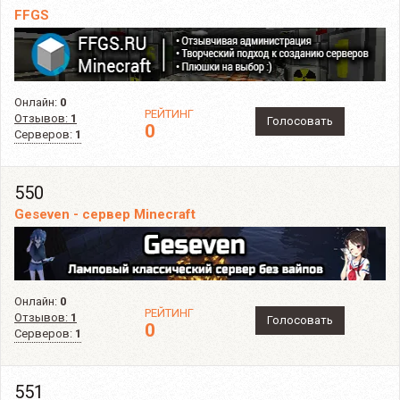
FFGS
Онлайн:
0
РЕЙТИНГ
Отзывов:
1
Голосовать
0
Серверов:
1
550
Geseven - сервер Minecraft
Онлайн:
0
РЕЙТИНГ
Отзывов:
1
Голосовать
0
Серверов:
1
551