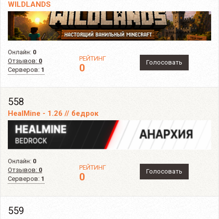
WILDLANDS
Онлайн:
0
РЕЙТИНГ
Отзывов:
0
Голосовать
0
Серверов:
1
558
HealMine - 1.26 // бедрок
Онлайн:
0
РЕЙТИНГ
Отзывов:
0
Голосовать
0
Серверов:
1
559