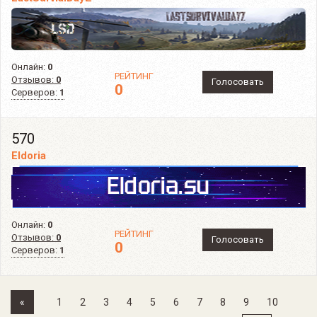
Онлайн:
0
РЕЙТИНГ
Отзывов:
0
Голосовать
0
Серверов:
1
570
Eldoria
Онлайн:
0
РЕЙТИНГ
Отзывов:
0
Голосовать
0
Серверов:
1
Previous
«
1
2
3
4
5
6
7
8
9
10