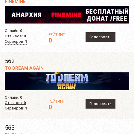
FINEMINE
Онлайн:
0
РЕЙТИНГ
Отзывов:
0
Голосовать
0
Серверов:
1
562
TO DREAM AGAIN
Онлайн:
0
РЕЙТИНГ
Отзывов:
0
Голосовать
0
Серверов:
1
563