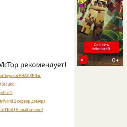
McTop рекомендует!
terDays⚡🔥АНАРХИЯ🔥
ntGround
enCraft
lyWorld 2 сервер домера
aft.Net | Новый проект!