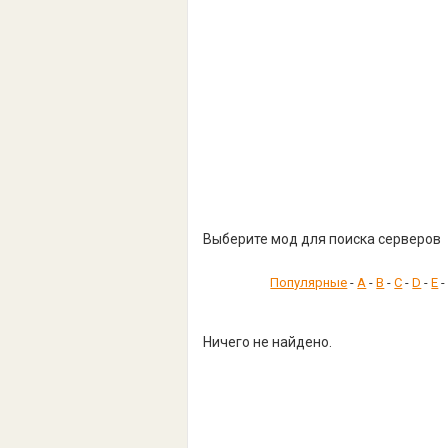
Выберите мод для поиска серверов
Популярные
-
A
-
B
-
C
-
D
-
E
Ничего не найдено.