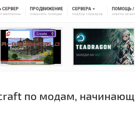
 СЕРВЕР
ПРОДВИЖЕНИЕ
СЕРВЕРА
ПОМОЩЬ /
ят миллионы
повысить позиции
подбор серверов
ответы на в
craft по модам, начинающ