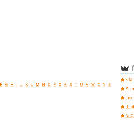
⚡Al
-
F
-
G
-
H
-
I
-
J
-
K
-
L
-
M
-
N
-
O
-
P
-
Q
-
R
-
S
-
T
-
U
-
V
-
W
-
X
-
Y
-
Z
Sai
Tok
Real
NnCr