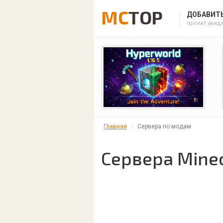
MC
TOP
ДОБАВИТЬ
проект увид
Главная
Сервера по модам
Сервера Mine