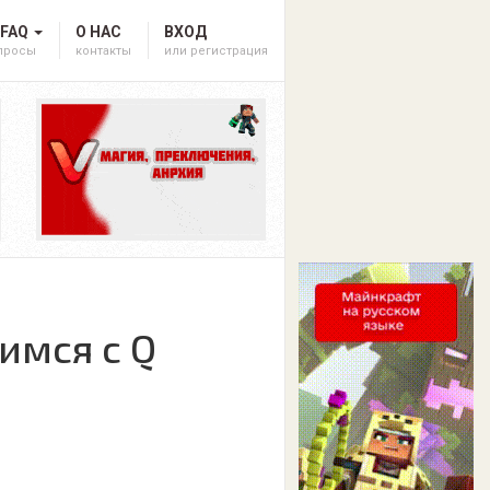
 FAQ
О НАС
ВХОД
опросы
контакты
или регистрация
имся с Q