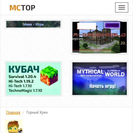
MC
TOP
Toggl
navig
Главная
Горный Хрен