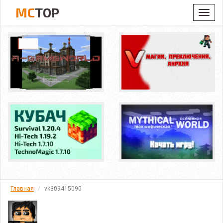
MC
TOP
Toggl
navig
Главная
vk309415090