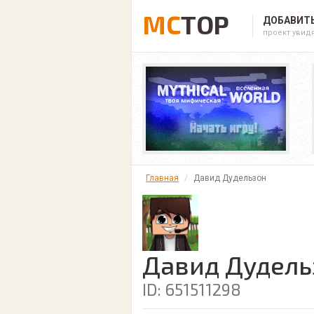
MC
TOP
ДОБАВИТЬ
проект увид
Главная
Давид Дудельзон
Давид Дудель
ID: 651511298