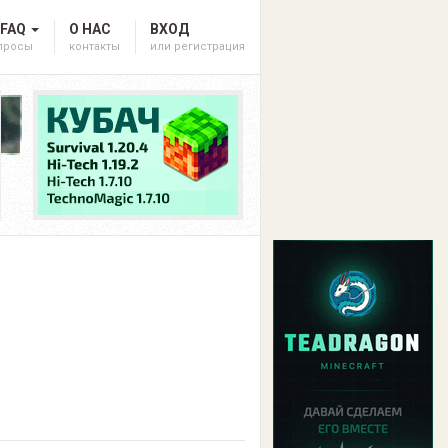
 FAQ
О НАС
ВХОД
опросы
контакты
или регистрация