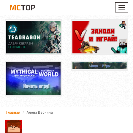
MC
TOP
Toggl
navig
Главная
Алёна Веснина