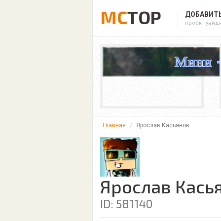
MC
TOP
ДОБАВИТЬ
проект увид
Главная
Ярослав Касьянов
Ярослав Кась
ID: 581140